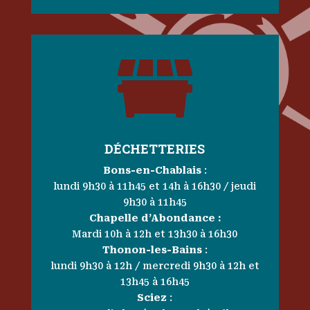

DÉCHETTERIES
Bons-en-Chablais
:
lundi 9h30 à 11h45 et 14h à 16h30 / jeudi
9h30 à 11h45
Chapelle d’Abondance :
Mardi 10h à 12h et 13h30 à 16h30
Thonon-les-Bains
:
lundi 9h30 à 12h / mercredi 9h30 à 12h et
13h45 à 16h45
Sciez
: