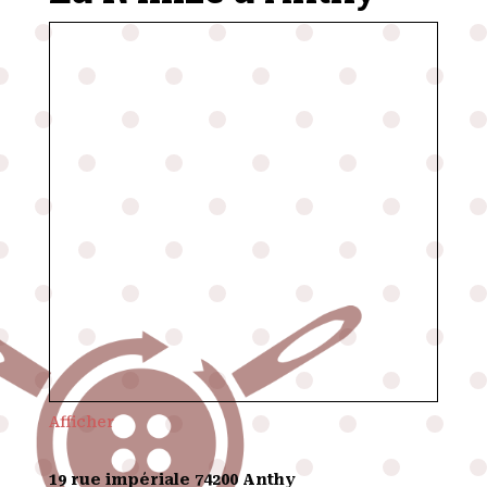
Afficher
19 rue impériale
74200 Anthy